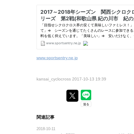
www.sportsentry.ne.jp
kansai_cyclocross
2017-10-13 19:39
関連記事
2018-10-11